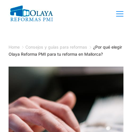
Skip
to
content
Home
Consejos y guías para reformas
¿Por qué elegir
Olaya Reforma PMI para tu reforma en Mallorca?