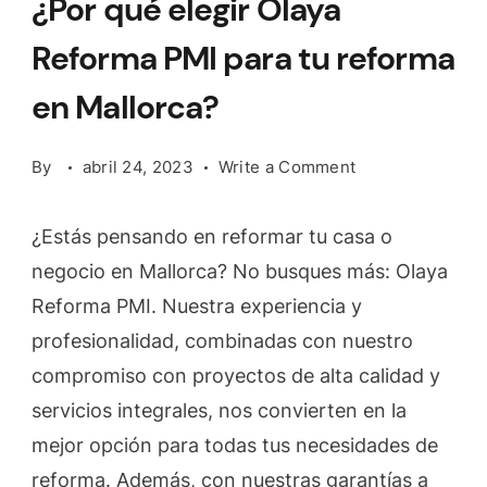
¿Por qué elegir Olaya
Reforma PMI para tu reforma
en Mallorca?
on
By
abril 24, 2023
Write a Comment
¿Por
qué
¿Estás pensando en reformar tu casa o
elegir
negocio en Mallorca? No busques más: Olaya
Olaya
Reforma PMI. Nuestra experiencia y
Reforma
PMI
profesionalidad, combinadas con nuestro
para
compromiso con proyectos de alta calidad y
tu
servicios integrales, nos convierten en la
reforma
mejor opción para todas tus necesidades de
en
Mallorca?
reforma. Además, con nuestras garantías a